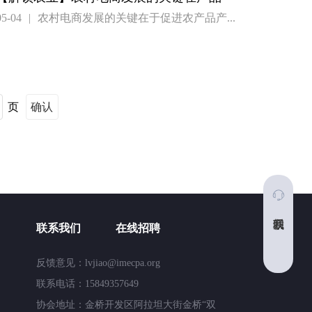
05-04
|
农村电商发展的关键在于促进农产品产...
页
确认
联系我们
在线招聘
反馈意见：
lvjiao@imecpa.org
联系电话：
15849357649
协会地址：
金桥开发区阿拉坦大街金桥“双